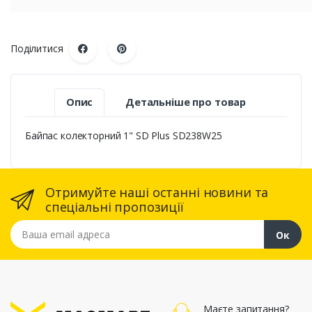
Поділитися
Опис
Детальніше про товар
Байпас колекторний 1" SD Plus SD238W25
Отримуйте наші останні новини та
спеціальні пропозиції
Ваша email адреса
Ок
Маєте запитання?