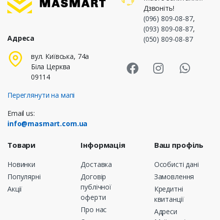
Дзвоніть!
(096) 809-08-87
,
(093) 809-08-87
,
Адреса
(050) 809-08-87
Masmart Face
Masmart I
Masm
вул. Київська, 74а
Біла Церква
09114
Переглянути на мапі
Email us:
info@masmart.com.ua
Товари
Інформація
Ваш профіль
Новинки
Доставка
Особисті дані
Популярні
Договір
Замовлення
публічної
Акції
Кредитні
оферти
квитанції
Про нас
Адреси