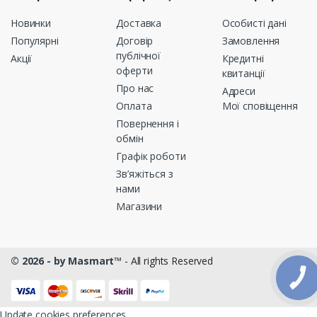
Новинки
Доставка
Особисті дані
Популярні
Договір
Замовлення
публічної
Акції
Кредитні
оферти
квитанції
Про нас
Адреси
Оплата
Мої сповіщення
Повернення і
обмін
Графік роботи
Зв’яжіться з
нами
Магазини
© 2026 - by Masmart™
- All rights Reserved
КНОПКА
ЗВ'ЯЗКУ
Update cookies preferences