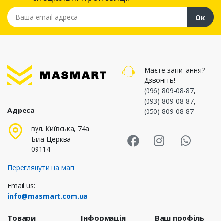
Ваша email адреса
Ок
Маєте запитання?
Дзвоніть!
(096) 809-08-87
,
(093) 809-08-87
,
Адреса
(050) 809-08-87
Masmart Face
Masmart I
Masm
вул. Київська, 74а
Біла Церква
09114
Переглянути на мапі
Email us:
info@masmart.com.ua
Товари
Інформація
Ваш профіль