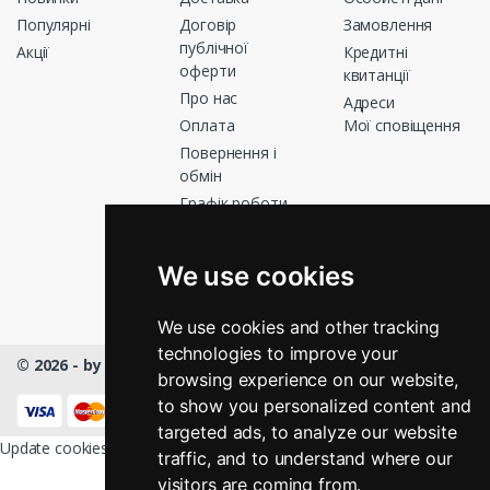
Популярні
Договір
Замовлення
публічної
Акції
Кредитні
оферти
квитанції
Про нас
Адреси
Оплата
Мої сповіщення
Повернення і
обмін
Графік роботи
Зв’яжіться з
нами
We use cookies
Магазини
We use cookies and other tracking
technologies to improve your
© 2026 - by Masmart™
- All rights Reserved
browsing experience on our website,
КНОПКА
ЗВ'ЯЗКУ
to show you personalized content and
targeted ads, to analyze our website
Update cookies preferences
traffic, and to understand where our
visitors are coming from.