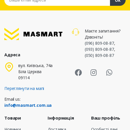
Ок
Маєте запитання?
Дзвоніть!
(096) 809-08-87
,
(093) 809-08-87
,
Адреса
(050) 809-08-87
Masmart Face
Masmart I
Masm
вул. Київська, 74а
Біла Церква
09114
Переглянути на мапі
Email us:
info@masmart.com.ua
Товари
Інформація
Ваш профіль
Новинки
Доставка
Особисті дані