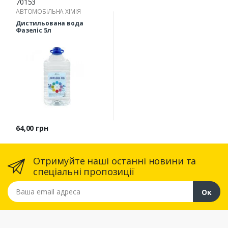
70153
АВТОМОБІЛЬНА ХІМІЯ
Дистильована вода
Фазеліс 5л
Ціна
64,00 грн
Отримуйте наші останні новини та
спеціальні пропозиції
Ваша email адреса
Ок