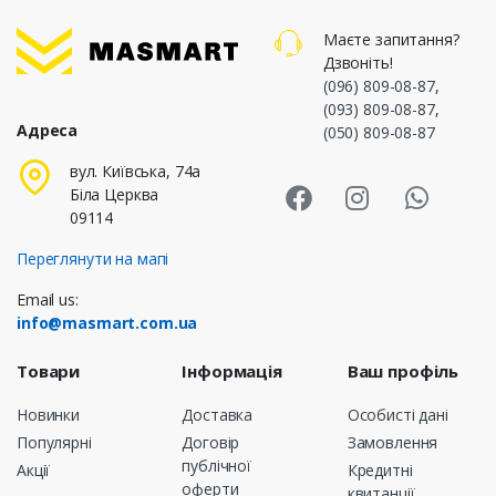
Маєте запитання?
Дзвоніть!
(096) 809-08-87
,
(093) 809-08-87
,
Адреса
(050) 809-08-87
Masmart Face
Masmart I
Masm
вул. Київська, 74а
Біла Церква
09114
Переглянути на мапі
Email us:
info@masmart.com.ua
Товари
Інформація
Ваш профіль
Новинки
Доставка
Особисті дані
Популярні
Договір
Замовлення
публічної
Акції
Кредитні
оферти
квитанції