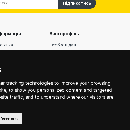
Підписатись
формація
Ваш профіль
ставка
Особисті дані
говір публічної
Замовлення
ерти
Кредитні квитанції
о нас
Адреси
s
лата
Мої сповіщення
вернення і обмін
er tracking technologies to improve your browsing
афік роботи
КНОПКА
ite, to show you personalized content and targeted
ЗВ'ЯЗКУ
’яжіться з нами
site traffic, and to understand where our visitors are
газини
ferences