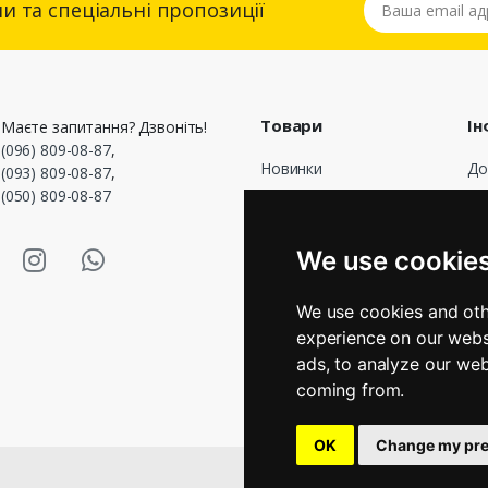
и та спеціальні пропозиції
Товари
Ін
Маєте запитання? Дзвоніть!
(096) 809-08-87
,
Новинки
До
(093) 809-08-87
,
(050) 809-08-87
Популярні
До
оф
Акції
asmart Facebook
Masmart Instagram
Masmart Whatsapp
Пр
We use cookie
Оп
По
We use cookies and oth
Гр
experience on our webs
Зв
ads, to analyze our web
Ма
coming from.
OK
Change my pre