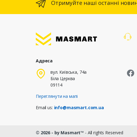
Отримуйте наші останні новин
Адреса
M
вул. Київська, 74а
Біла Церква
09114
Переглянути на мапі
Email us:
info@masmart.com.ua
© 2026 - by Masmart™
- All rights Reserved