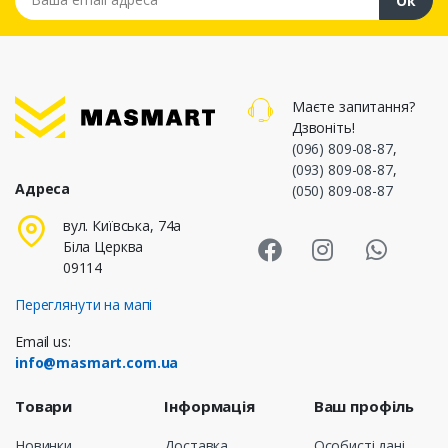
Ок
Маєте запитання?
Дзвоніть!
(096) 809-08-87
,
(093) 809-08-87
,
Адреса
(050) 809-08-87
Masmart Face
Masmart I
Masm
вул. Київська, 74а
Біла Церква
09114
Переглянути на мапі
Email us:
info@masmart.com.ua
Товари
Інформація
Ваш профіль
Новинки
Доставка
Особисті дані