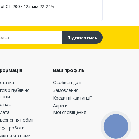
ool CT-2007 125 мм 22-24%
са
Підписатись
формація
Ваш профіль
ставка
Особисті дані
говір публічної
Замовлення
ерти
Кредитні квитанції
о нас
Адреси
лата
Мої сповіщення
вернення і обмін
КНОПКА
афік роботи
ЗВ'ЯЗКУ
’яжіться з нами