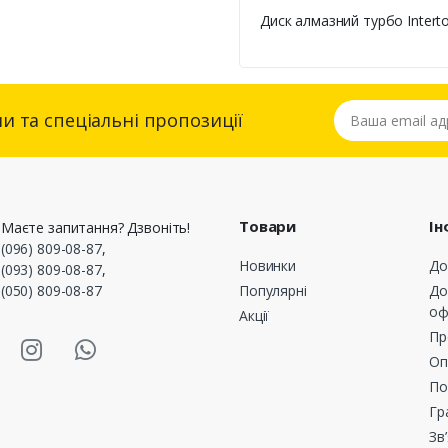
Диск алмазний турбо Intert
Ваша email адре
и та спеціальні пропозиції
Товари
Ін
Маєте запитання? Дзвоніть!
(096) 809-08-87
,
Новинки
До
(093) 809-08-87
,
(050) 809-08-87
Популярні
До
оф
Акції
asmart Facebook
Masmart Instagram
Masmart Whatsapp
Пр
Оп
По
Гр
Зв