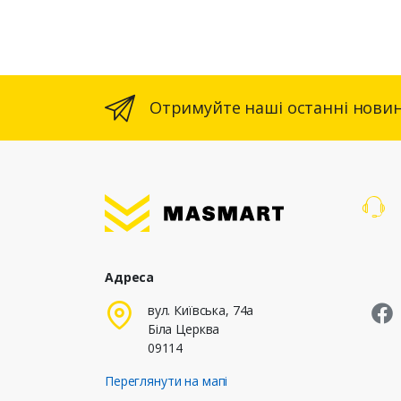
Отримуйте наші останні новин
Адреса
M
вул. Київська, 74а
Біла Церква
09114
Переглянути на мапі