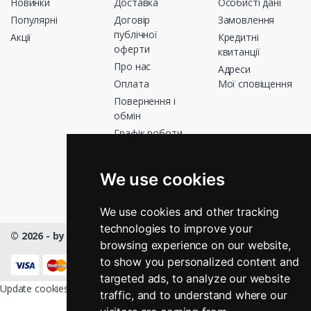
Новинки
Доставка
Особисті дані
Популярні
Договір
Замовлення
публічної
Акції
Кредитні
оферти
квитанції
Про нас
Адреси
Оплата
Мої сповіщення
Повернення і
обмін
Графік роботи
Зв’яжіться з
нами
We use cookies
Магазини
We use cookies and other tracking
technologies to improve your
© 2026 - by Masmart™
- All rights Reserved
browsing experience on our website,
КНОПКА
ЗВ'ЯЗКУ
to show you personalized content and
targeted ads, to analyze our website
Update cookies preferences
traffic, and to understand where our