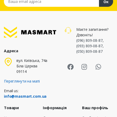
Ок
Маєте запитання?
Дзвоніть!
(096) 809-08-87
,
(093) 809-08-87
,
Адреса
(050) 809-08-87
Masmart Face
Masmart I
Masm
вул. Київська, 74а
Біла Церква
09114
Переглянути на мапі
Email us:
info@masmart.com.ua
Товари
Інформація
Ваш профіль