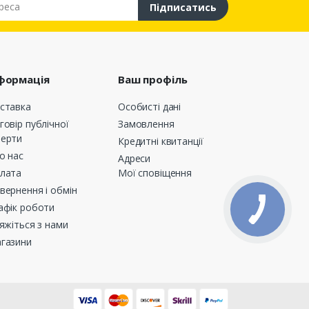
Підписатись
формація
Ваш профіль
ставка
Особисті дані
говір публічної
Замовлення
ерти
Кредитні квитанції
о нас
Адреси
лата
Мої сповіщення
вернення і обмін
афік роботи
’яжіться з нами
газини