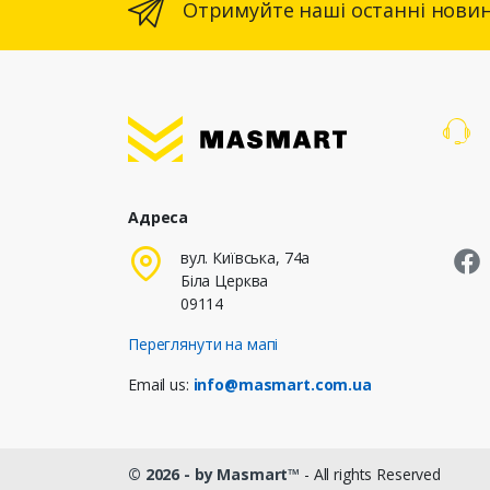
Отримуйте наші останні новин
Адреса
M
вул. Київська, 74а
Біла Церква
09114
Переглянути на мапі
Email us:
info@masmart.com.ua
© 2026 - by Masmart™
- All rights Reserved