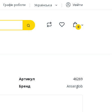
Графік роботи
Увійти
Українська
Compare
Watchlist
0
Пошук
Артикул
46269
Бренд
Anserglob