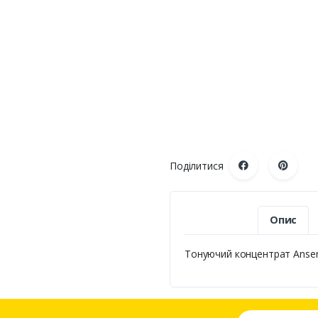
Поділитися
Опис
Тонуючий концентрат Anserg
Ваша email адре