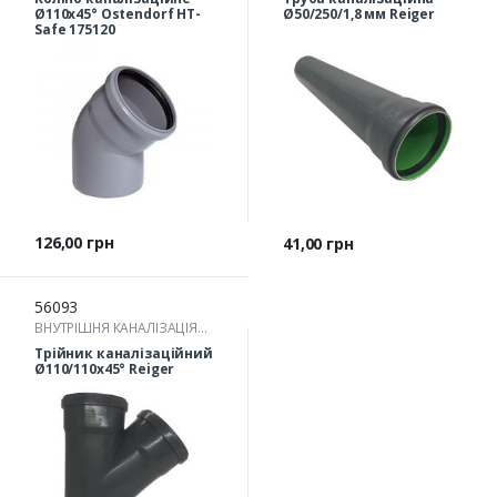
ФІТИНГИ ДЛЯ
ФІТИНГИ ДЛЯ
Ø110х45° Ostendorf HT-
Ø50/250/1,8 мм Reiger
ВНУТРІШНЬОЇ КАНАЛІЗАЦІЇ)
Safe 175120
ВНУТРІШНЬОЇ КАНАЛІЗАЦІЇ)
Ціна
126,00 грн
Ціна
41,00 грн
56093
ВНУТРІШНЯ КАНАЛІЗАЦІЯ
(ТРУБА КАНАЛІЗАЦІЙНА ТА
Трійник каналізаційний
ФІТИНГИ ДЛЯ
Ø110/110х45° Reiger
ВНУТРІШНЬОЇ КАНАЛІЗАЦІЇ)