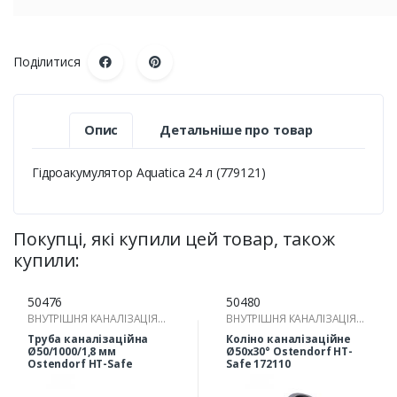
Поділитися
Опис
Детальніше про товар
Гідроакумулятор Aquatica 24 л (779121)
Покупці, які купили цей товар, також
купили:
50476
50480
ВНУТРІШНЯ КАНАЛІЗАЦІЯ
ВНУТРІШНЯ КАНАЛІЗАЦІЯ
(ТРУБА КАНАЛІЗАЦІЙНА ТА
(ТРУБА КАНАЛІЗАЦІЙНА ТА
Труба каналізаційна
Коліно каналізаційне
ФІТИНГИ ДЛЯ
ФІТИНГИ ДЛЯ
Ø50/1000/1,8 мм
Ø50х30° Ostendorf HT-
ВНУТРІШНЬОЇ КАНАЛІЗАЦІЇ)
Ostendorf HT-Safe
ВНУТРІШНЬОЇ КАНАЛІЗАЦІЇ)
Safe 172110