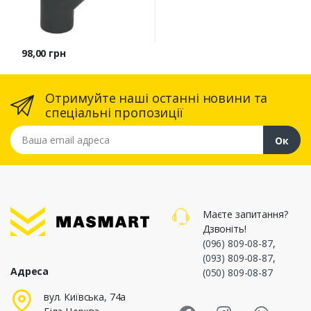
Ціна
98,00 грн
Отримуйте наші останні новини та
спеціальні пропозиції
Ваша email адреса
Ок
Маєте запитання?
Дзвоніть!
(096) 809-08-87
,
(093) 809-08-87
,
Адреса
(050) 809-08-87
Masmart Face
Masmart I
Masm
вул. Київська, 74а