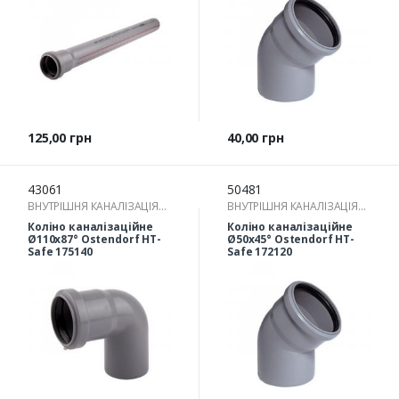
Ціна
Ціна
125,00 грн
40,00 грн
43061
50481
ВНУТРІШНЯ КАНАЛІЗАЦІЯ
ВНУТРІШНЯ КАНАЛІЗАЦІЯ
(ТРУБА КАНАЛІЗАЦІЙНА ТА
(ТРУБА КАНАЛІЗАЦІЙНА ТА
Коліно каналізаційне
Коліно каналізаційне
ФІТИНГИ ДЛЯ
ФІТИНГИ ДЛЯ
Ø110х87° Ostendorf HT-
Ø50х45° Ostendorf HT-
ВНУТРІШНЬОЇ КАНАЛІЗАЦІЇ)
Safe 175140
ВНУТРІШНЬОЇ КАНАЛІЗАЦІЇ)
Safe 172120