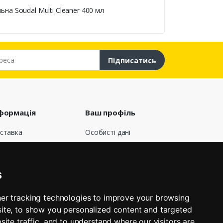
на Soudal Multi Cleaner 400 мл
са
Підписатись
формація
Ваш профіль
ставка
Особисті дані
говір публічної
Замовлення
ерти
Кредитні квитанції
о нас
Адреси
s
лата
Мої сповіщення
вернення і обмін
er tracking technologies to improve your browsing
КНОПКА
афік роботи
ЗВ'ЯЗКУ
ite, to show you personalized content and targeted
’яжіться з нами
site traffic, and to understand where our visitors are