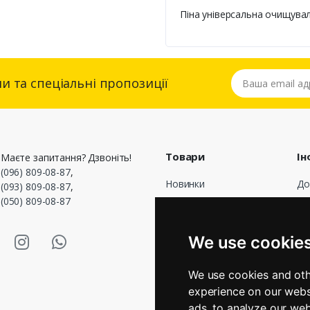
Піна універсальна очищуваль
Ваша email адре
и та спеціальні пропозиції
Товари
Ін
Маєте запитання? Дзвоніть!
(096) 809-08-87
,
Новинки
До
(093) 809-08-87
,
(050) 809-08-87
Популярні
До
оф
Акції
asmart Facebook
Masmart Instagram
Masmart Whatsapp
Пр
We use cookie
Оп
По
We use cookies and oth
Гр
experience on our webs
Зв
ads, to analyze our web