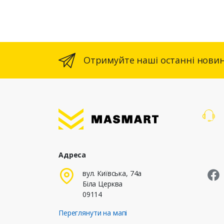
Отримуйте наші останні новин
Адреса
M
вул. Київська, 74а
Біла Церква
09114
Переглянути на мапі