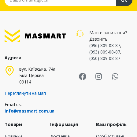
Ок
Маєте запитання?
Дзвоніть!
(096) 809-08-87
,
(093) 809-08-87
,
Адреса
(050) 809-08-87
Masmart Face
Masmart I
Masm
вул. Київська, 74а
Біла Церква
09114
Переглянути на мапі
Email us:
info@masmart.com.ua
Товари
Інформація
Ваш профіль
Новинки
Доставка
Особисті дані