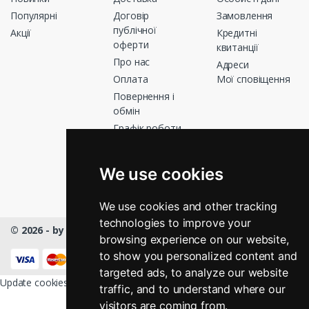
Популярні
Договір
Замовлення
публічної
Акції
Кредитні
оферти
квитанції
Про нас
Адреси
Оплата
Мої сповіщення
Повернення і
обмін
Графік роботи
Зв’яжіться з
нами
We use cookies
Магазини
We use cookies and other tracking
technologies to improve your
© 2026 - by Masmart™
- All rights Reserved
browsing experience on our website,
КНОПКА
ЗВ'ЯЗКУ
to show you personalized content and
targeted ads, to analyze our website
Update cookies preferences
traffic, and to understand where our
visitors are coming from.