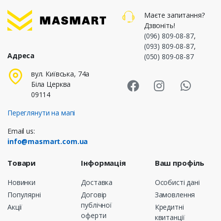
Маєте запитання?
Дзвоніть!
(096) 809-08-87
,
(093) 809-08-87
,
Адреса
(050) 809-08-87
Masmart Face
Masmart I
Masm
вул. Київська, 74а
Біла Церква
09114
Переглянути на мапі
Email us:
info@masmart.com.ua
Товари
Інформація
Ваш профіль
Новинки
Доставка
Особисті дані
Популярні
Договір
Замовлення
публічної
Акції
Кредитні
оферти
квитанції