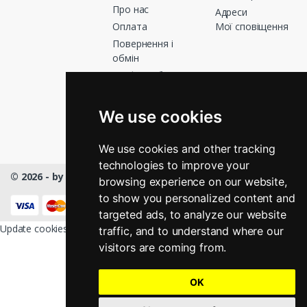
Про нас
Адреси
Оплата
Мої сповіщення
Повернення і
обмін
Графік роботи
Зв’яжіться з
нами
We use cookies
Магазини
We use cookies and other tracking
technologies to improve your
© 2026 - by Masmart™
- All rights Reserved
browsing experience on our website,
КНОПКА
to show you personalized content and
ЗВ'ЯЗКУ
targeted ads, to analyze our website
Update cookies preferences
traffic, and to understand where our
visitors are coming from.
OK