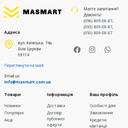
Маєте запитання?
Дзвоніть!
(096) 809-08-87
,
(093) 809-08-87
,
Адреса
(050) 809-08-87
Masmart Face
Masmart I
Masm
вул. Київська, 74а
Біла Церква
09114
Переглянути на мапі
Email us:
info@masmart.com.ua
Товари
Інформація
Ваш профіль
Новинки
Доставка
Особисті дані
Популярні
Договір
Замовлення
публічної
Акції
Кредитні
оферти
квитанції