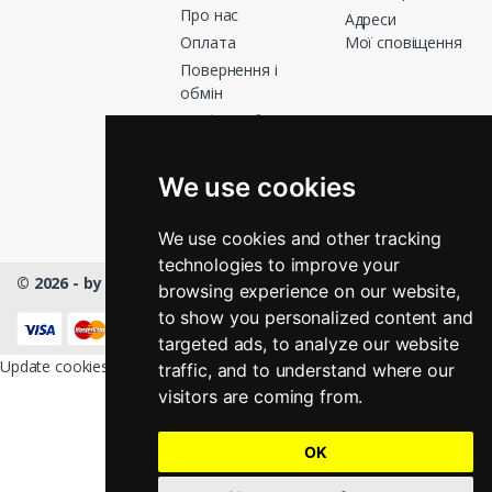
Про нас
Адреси
Оплата
Мої сповіщення
Повернення і
обмін
Графік роботи
Зв’яжіться з
нами
We use cookies
Магазини
We use cookies and other tracking
technologies to improve your
© 2026 - by Masmart™
- All rights Reserved
browsing experience on our website,
КНОПКА
to show you personalized content and
ЗВ'ЯЗКУ
targeted ads, to analyze our website
Update cookies preferences
traffic, and to understand where our
visitors are coming from.
OK