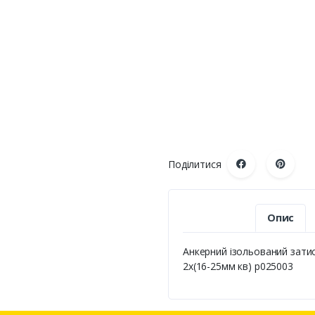
Поділитися
Опис
Анкерний ізольований затиск
2x(16-25мм кв) р025003