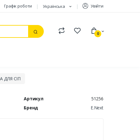
Графік роботи
Увійти
Українська
Compare
Watchlist
0
Пошук
А ДЛЯ СІП
Артикул
51256
Бренд
E.Next