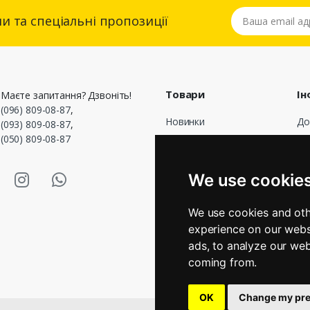
Ваша email адре
и та спеціальні пропозиції
Товари
Ін
Маєте запитання? Дзвоніть!
(096) 809-08-87
,
Новинки
До
(093) 809-08-87
,
(050) 809-08-87
Популярні
До
оф
Акції
asmart Facebook
Masmart Instagram
Masmart Whatsapp
Пр
We use cookie
Оп
По
We use cookies and oth
Гр
experience on our webs
Зв
ads, to analyze our web
Ма
coming from.
OK
Change my pre