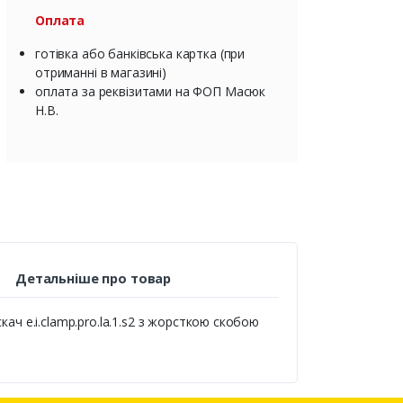
Оплата
готівка або банківська картка (при
отриманні в магазині)
оплата за реквізитами на ФОП Масюк
Н.В.
Детальніше про товар
ач e.i.clamp.pro.la.1.s2 з жорсткою скобою