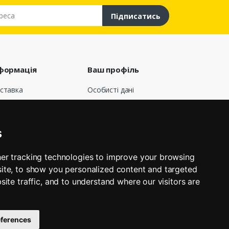
са
Підписатись
формація
Ваш профіль
ставка
Особисті дані
говір публічної
Замовлення
ерти
Кредитні квитанції
о нас
Адреси
s
лата
Мої сповіщення
вернення і обмін
er tracking technologies to improve your browsing
афік роботи
КНОПКА
ite, to show you personalized content and targeted
ЗВ'ЯЗКУ
’яжіться з нами
site traffic, and to understand where our visitors are
газини
ferences