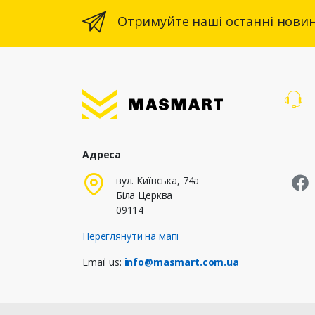
Отримуйте наші останні новин
Адреса
M
вул. Київська, 74а
Біла Церква
09114
Переглянути на мапі
Email us:
info@masmart.com.ua