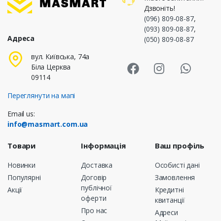
Дзвоніть!
(096) 809-08-87
,
(093) 809-08-87
,
Адреса
(050) 809-08-87
Masmart Face
Masmart I
Masm
вул. Київська, 74а
Біла Церква
09114
Переглянути на мапі
Email us:
info@masmart.com.ua
Товари
Інформація
Ваш профіль
Новинки
Доставка
Особисті дані
Популярні
Договір
Замовлення
публічної
Акції
Кредитні
оферти
квитанції
Про нас
Адреси