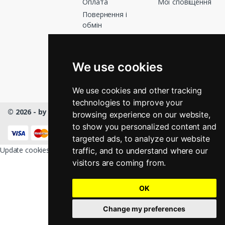
Оплата
Мої сповіщення
Повернення і
обмін
Графік роботи
Зв’яжіться з
нами
We use cookies
Магазини
We use cookies and other tracking
technologies to improve your
© 2026 - by Masmart™
- All rights Reserved
browsing experience on our website,
to show you personalized content and
КНОПКА
ЗВ'ЯЗКУ
targeted ads, to analyze our website
Update cookies preferences
traffic, and to understand where our
visitors are coming from.
OK
Change my preferences