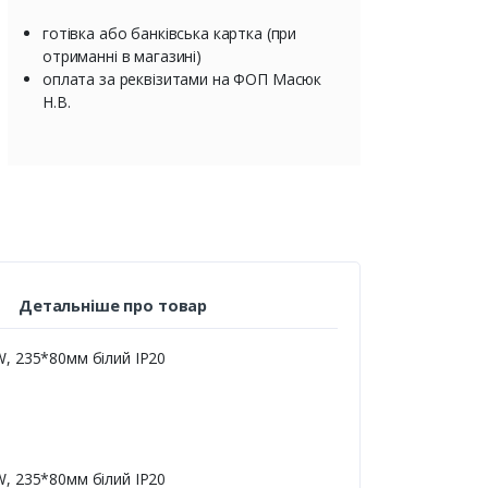
готівка або банківська картка (при
отриманні в магазині)
оплата за реквізитами на ФОП Масюк
Н.В.
Детальніше про товар
W, 235*80мм білий ІР20
W, 235*80мм білий ІР20