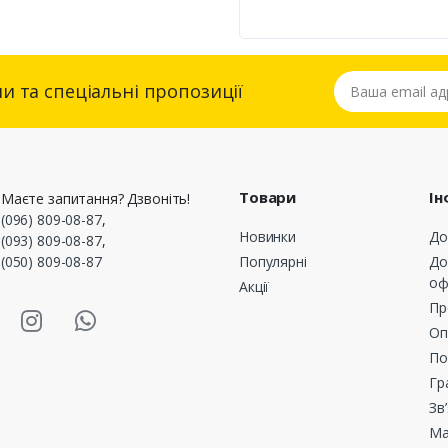
Ваша email адре
и та спеціальні пропозиції
Товари
Ін
Маєте запитання? Дзвоніть!
(096) 809-08-87
,
Новинки
До
(093) 809-08-87
,
(050) 809-08-87
Популярні
До
оф
Акції
asmart Facebook
Masmart Instagram
Masmart Whatsapp
Пр
Оп
По
Гр
Зв
Ма