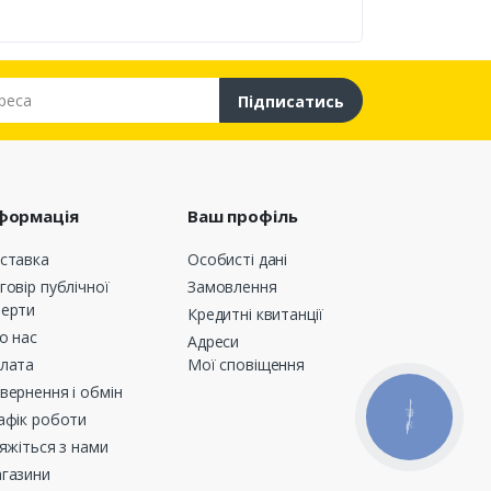
са
Підписатись
формація
Ваш профіль
ставка
Особисті дані
говір публічної
Замовлення
ерти
Кредитні квитанції
о нас
Адреси
лата
Мої сповіщення
вернення і обмін
афік роботи
КНОПКА
ЗВ'ЯЗКУ
’яжіться з нами
газини