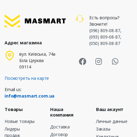
Есть вопросы?
Звоните!
(096) 809-08-87
,
(093) 809-08-87
,
Адрес магазина
(050) 809-08-87
Masmart Face
Masmart I
Masm
вул. Київська, 74а
Біла Церква
09114
Посмотреть на карте
Email us:
info@masmart.com.ua
Товары
Наша
Ваш акаунт
компания
Новые товары
Личные данные
Доставка
Лидеры
Заказы
Договор
продаж
Кредитные