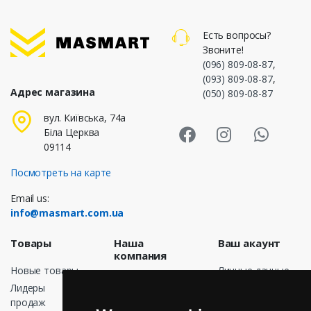
Есть вопросы?
Звоните!
(096) 809-08-87
,
(093) 809-08-87
,
Адрес магазина
(050) 809-08-87
Masmart Face
Masmart I
Masm
вул. Київська, 74а
Біла Церква
09114
Посмотреть на карте
Email us:
info@masmart.com.ua
Товары
Наша
Ваш акаунт
компания
Новые товары
Личные данные
Доставка
Лидеры
Заказы
Договор
продаж
Кредитные