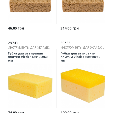
Цена
Цена
46,00 грн
314,00 грн
28743
39633
ИНСТРУМЕНТЫ ДЛЯ УКЛАДКИ
ИНСТРУМЕНТЫ ДЛЯ УКЛАДКИ
ПЛИТКИ
ПЛИТКИ
Губка для затирания
Губка для затирания
плитки Virok 165х100х60
плитки Virok 165х110х80
мм
мм
Цена
Цена
74,00 грн
122,00 грн