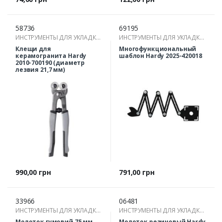
58736
69195
ИНСТРУМЕНТЫ ДЛЯ УКЛАДКИ
ИНСТРУМЕНТЫ ДЛЯ УКЛАДКИ
ПЛИТКИ
ПЛИТКИ
Клещи для
Многофункциональный
керамогранита Hardy
шаблон Hardy 2025-420018
2010-700190 (диаметр
лезвия 21,7 мм)
Цена
Цена
990,00 грн
791,00 грн
33966
06481
ИНСТРУМЕНТЫ ДЛЯ УКЛАДКИ
ИНСТРУМЕНТЫ ДЛЯ УКЛАДКИ
ПЛИТКИ
ПЛИТКИ
Молоток гумовий 75 мм
Молоток резиновый Hardy