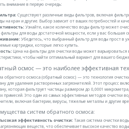
ть внимание в первую очередь:
ильтра:
Существуют различные виды фильтров, включая фильтры
ды на кран и другие. Выбор зависит от ваших потребностей и кач
ктивность:
Узнайте, какое количество воды фильтр может очис
 фильтры для воды достаточной мощности, если у вас большая с
живание:
Убедитесь, что выбранный фильтр для воды прост в ух
емые картриджи, которые легко купить.
ость:
Цена на фильтры для очистки воды может варьироваться в
ктеристики, чтобы найти оптимальный вариант для вашего бюдже
тный осмос — это наиболее эффективная те
а обратного осмоса (обратный осмос) — это технология очистк
ну для удаления растворенных загрязнителей. Этот процесс вкл
ну, которая фильтрует частицы размером до 0,0001 микрометра,
х примесей. Это один из самых эффективных методов очистки во
нители, включая бактерии, вирусы, тяжелые металлы и другие вр
мущества систем обратного осмоса:
Высокая эффективность очистки:
Такая система очистки вод
загрязняющих веществ, что обеспечивает высокое качество воды