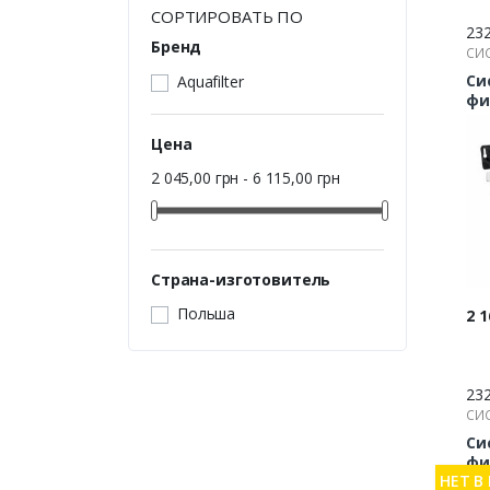
СОРТИРОВАТЬ ПО
23
Бренд
СИ
ОС
Си
Aquafilter
фи
Aqu
Цена
2 045,00 грн - 6 115,00 грн
Страна-изготовитель
Польша
Це
2 1
23
СИ
ОС
Си
фи
НЕТ В
Aqu