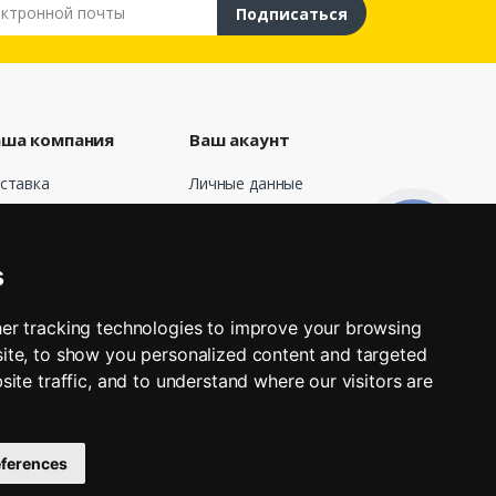
тронной почты
Подписаться
ша компания
Ваш акаунт
ставка
Личные данные
говор публичной
Заказы
ерты
Кредитные
нас
квитанции
s
лата
Адреса
Мои оповещения
зврат
er tracking technologies to improve your browsing
афик работы
ite, to show you personalized content and targeted
яжитесь с нами
site traffic, and to understand where our visitors are
газины
ferences