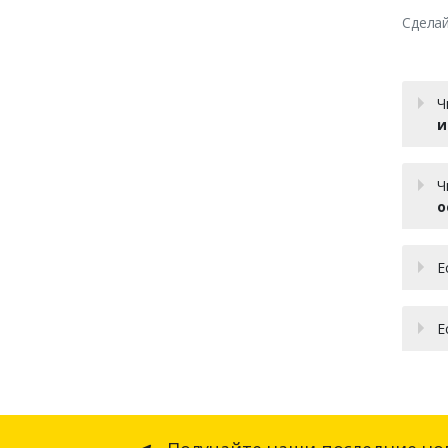
Сделай
Ч
и
Ч
о
Е
Е