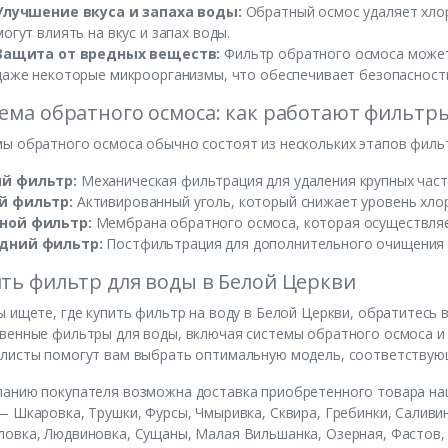
Улучшение вкуса и запаха воды:
Обратный осмос удаляет хлор
могут влиять на вкус и запах воды.
Защита от вредных веществ:
Фильтр обратного осмоса может
даже некоторые микроорганизмы, что обеспечивает безопасност
ема обратного осмоса: как работают фильтр
ы обратного осмоса обычно состоят из нескольких этапов филь
й фильтр:
Механическая фильтрация для удаления крупных части
й фильтр:
Активированный уголь, который снижает уровень хлор
ной фильтр:
Мембрана обратного осмоса, которая осуществляе
дний фильтр:
Постфильтрация для дополнительного очищения и
ть фильтр для воды в Белой Церкви
ы ищете, где купить фильтр на воду в Белой Церкви, обратитесь
венные фильтры для воды, включая системы обратного осмоса и 
алисты помогут вам выбрать оптимальную модель, соответству
анию покупателя возможна доставка приобретенного товара наш
— Шкаровка, Трушки, Фурсы, Чмыривка, Сквира, Гребинки, Саливин
овка, Людвиновка, Сущаны, Малая Вильшанка, Озерная, Фастов, 