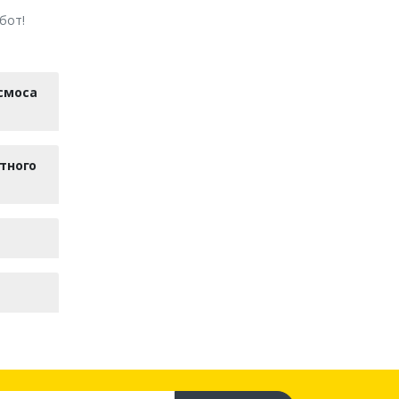
бот!
смоса
тного