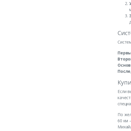
Сист
Систем
Первы
Второ
О
снов
После
Купи
Если в
качест
специ
По жел
60 км 
Михайл