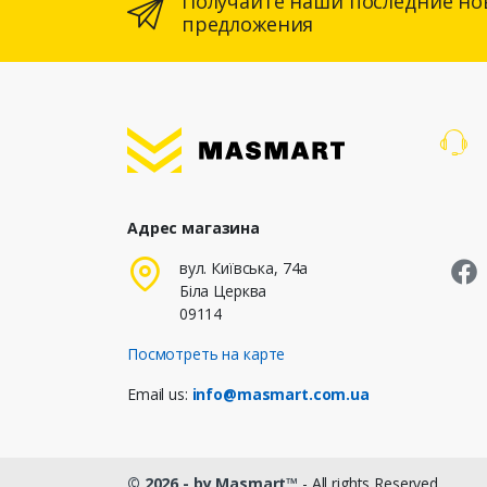
Получайте наши последние но
предложения
Адрес магазина
M
вул. Київська, 74а
Біла Церква
09114
Посмотреть на карте
Email us:
info@masmart.com.ua
© 2026 - by Masmart™
- All rights Reserved