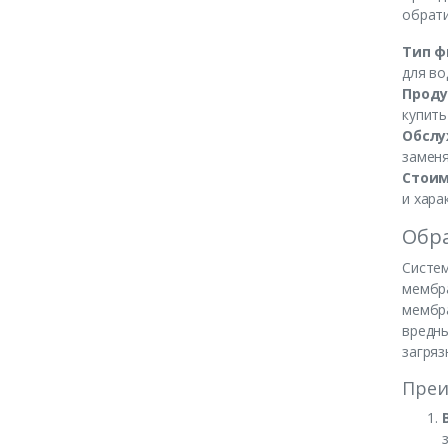
обрати
Тип ф
для во
Проду
купить
Обслу
заменя
Стоим
и хара
Обра
Систем
мембра
мембра
вредны
загряз
Преи