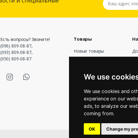
вости и специальные
Ваш адрес элек
Товары
На
Есть вопросы? Звоните!
(096) 809-08-87
,
Новые товары
До
(093) 809-08-87
,
(050) 809-08-87
Лидеры продаж
До
оф
Акции
asmart Facebook
Masmart Instagram
Masmart Whatsapp
О 
We use cookie
Оп
Во
We use cookies and oth
Гр
experience on our webs
Св
ads, to analyze our web
Ма
coming from.
OK
Change my pre