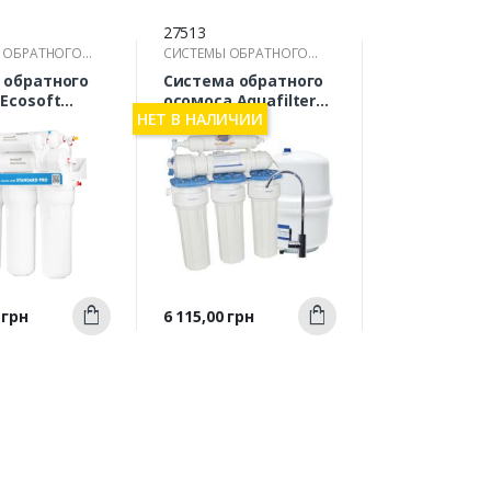
27513
 ОБРАТНОГО
СИСТЕМЫ ОБРАТНОГО
И ФИЛЬТРАЦИИ
ОСМОСА И ФИЛЬТРАЦИИ
 обратного
Система обратного
Ecosoft
осомоса Aquafilter
НЕТ В НАЛИЧИИ
d с
FRO5JG
лизатором
мпы
MECOSTD)
Быстрый
Быстрый
Цена
 грн
6 115,00 грн
Купить
Купить
росмотр
просмотр