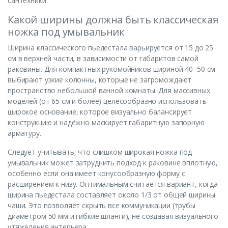
сантехники.
Какой ширины должна быть классическая
ножка под умывальник
Ширина классического пьедестала варьируется от 15 до 25
см в верхней части, в зависимости от габаритов самой
раковины. Для компактных рукомойников шириной 40–50 см
выбирают узкие колонны, которые не загромождают
пространство небольшой ванной комнаты. Для массивных
моделей (от 65 см и более) целесообразно использовать
широкое основание, которое визуально балансирует
конструкцию и надёжно маскирует габаритную запорную
арматуру.
Следует учитывать, что слишком широкая ножка под
умывальник может затруднить подход к раковине вплотную,
особенно если она имеет конусообразную форму с
расширением к низу. Оптимальным считается вариант, когда
ширина пьедестала составляет около 1/3 от общей ширины
чаши. Это позволяет скрыть все коммуникации (трубы
диаметром 50 мм и гибкие шланги), не создавая визуального
утяжеления интерьера.