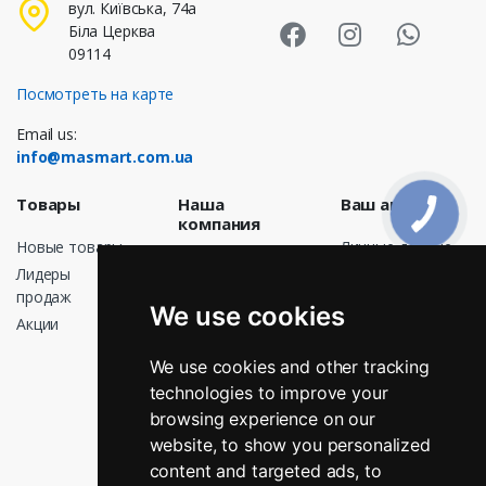
Masmart Face
Masmart I
Masm
вул. Київська, 74а
Біла Церква
09114
Посмотреть на карте
Email us:
info@masmart.com.ua
Товары
Наша
Ваш акаунт
компания
Новые товары
Личные данные
Доставка
Лидеры
Заказы
Договор
продаж
Кредитные
We use cookies
публичной
Акции
квитанции
оферты
Адреса
О нас
We use cookies and other tracking
Мои оповещения
technologies to improve your
Оплата
browsing experience on our
Возврат
website, to show you personalized
График
работы
content and targeted ads, to