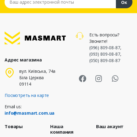
Ок
Есть вопросы?
Звоните!
(096) 809-08-87
,
(093) 809-08-87
,
Адрес магазина
(050) 809-08-87
Masmart Face
Masmart I
Masm
вул. Київська, 74а
Біла Церква
09114
Посмотреть на карте
Email us:
info@masmart.com.ua
Товары
Наша
Ваш акаунт
компания